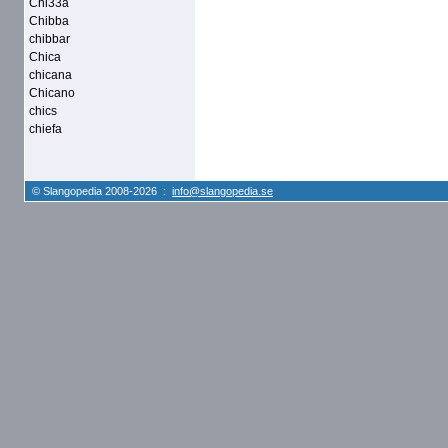
Chi33a
Chibba
chibbar
Chica
chicana
Chicano
chics
chiefa
© Slangopedia 2008-2026 :
info@slangopedia.se