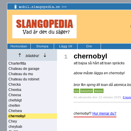
Hemsidan
Slumpa
Lägg till
Om
chernobyl
1
bläddra!
att bajsa så hårt att toan spräcks
Charterfitta
Chateau de garage
abow måste lägga en chernobyl
Chateau du mu
Chateau du robinet
Checka
bror fkn sprng till toan då atomica 
Cheeba
toa
katastrof
diaree
Cheesa
Av
alexandra
den 12 oktober 2025
0 kom
chefsligt
cheifen
Chelsea
chernobyl
?
Hur menar du?
chernobyl
Chey
cheybab