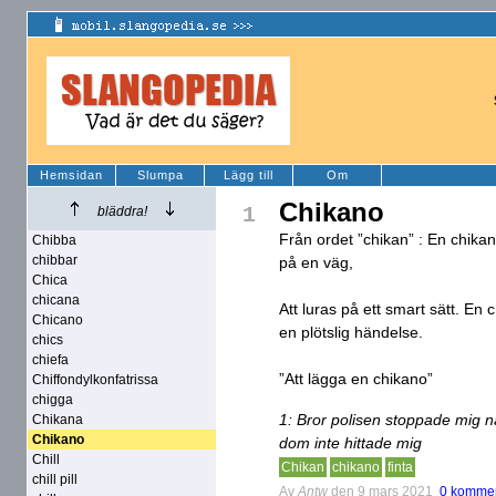
Hemsidan
Slumpa
Lägg till
Om
Chikano
1
bläddra!
Från ordet ”chikan” : En chikan
Chibba
chibbar
på en väg,
Chica
chicana
Att luras på ett smart sätt. E
Chicano
en plötslig händelse.
chics
chiefa
”Att lägga en chikano”
Chiffondylkonfatrissa
chigga
1: Bror polisen stoppade mig n
Chikana
Chikano
dom inte hittade mig
Chill
Chikan
chikano
finta
chill pill
Av
Antw
den 9 mars 2021
0 kommen