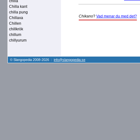
chilla
Chilla kant
chilla pung
Chikano
?
Vad menar du med det?
Chillaxa
Chillen
chillkrök
chillum
chillyurum
© Slangopedia 2008-2026 :
info@slangopedia.se