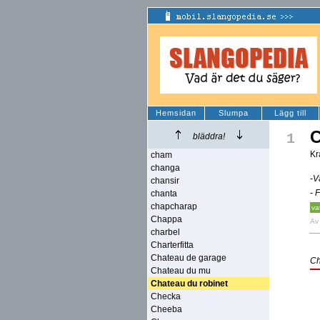
Hemsidan
Slumpa
Lägg till
C
1
bläddra!
Kr
cham
changa
-V
chansir
- 
chanta
chapcharap
va
Chappa
A
charbel
Charterfitta
Chateau de garage
Ch
Chateau du mu
Chateau du robinet
Checka
Cheeba