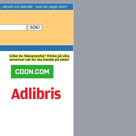
, uttryck och talesätt - som du säger dom!
Gillar du Slangopedia? Klicka på våra
annonser när du ska handla på nätet!