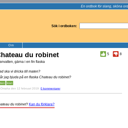
En ordbok för slang, sköna ord
Sök i ordboken:
Om
hateau du robinet
5
8
anvatten, gärna i en fin flaska
ad ska vi dricka till maten?
Får jag bjuda på en flaska Chateau du robinet?
tten
kran
v
Omaha
den 12 februari 2019
0 kommentarer
ateau du robinet
?
Kan du förklara?