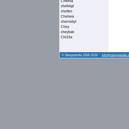
Cheesa
chefsligt
cheifen
Chelsea
chernobyl
Chey
cheybab
Chi33a
© Slangopedia 2008-2026 :
info@slangopedia.