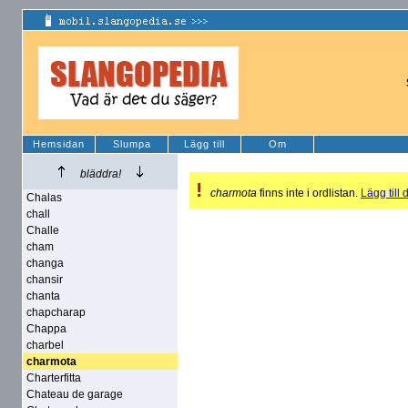
Hemsidan
Slumpa
Lägg till
Om
bläddra!
!
charmota
finns inte i ordlistan.
Lägg till 
Chalas
chall
Challe
cham
changa
chansir
chanta
chapcharap
Chappa
charbel
charmota
Charterfitta
Chateau de garage