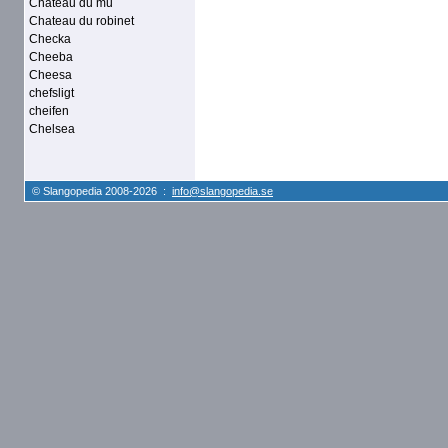
Chateau du mu
Chateau du robinet
Checka
Cheeba
Cheesa
chefsligt
cheifen
Chelsea
© Slangopedia 2008-2026 :
info@slangopedia.se