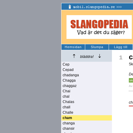
Hemsidan
Slumpa
Lägg till
1
bläddra!
Sk
Cep
Cepad
De
chadanga
Chagga
sk
chaggaz
A
Chai
chal
Chalas
c
chall
Challe
cham
changa
chansir