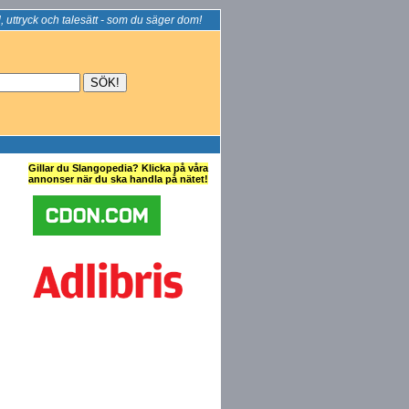
, uttryck och talesätt - som du säger dom!
Gillar du Slangopedia? Klicka på våra
annonser när du ska handla på nätet!