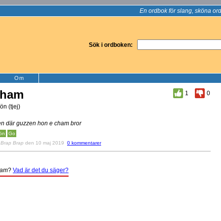
En ordbok för slang, sköna ord
Sök i ordboken:
Om
cham
1
0
ön (tjej)
n där guzzen hon e cham bror
ön
Go
v
Brap Brap
den 10 maj 2019
0 kommentarer
ham
?
Vad är det du säger?