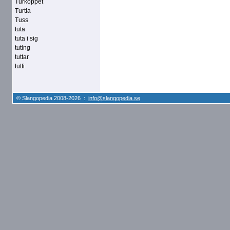
Turköppet
Turtla
Tuss
tuta
tuta i sig
tuting
tuttar
tutti
© Slangopedia 2008-2026 :
info@slangopedia.se