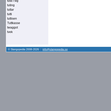
tuta i sig
tuting
tuttar
tutti
tuttisen
Tuttkasse
twaggot
tvek
© Slangopedia 2008-2026 :
info@slangopedia.se