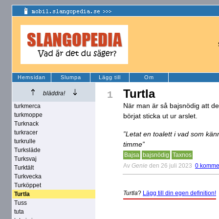
Hemsidan
Slumpa
Lägg till
Om
Turtla
1
bläddra!
När man är så bajsnödig att det
turkmerca
turkmoppe
börjat sticka ut ur arslet.
Turknack
turkracer
”Letat en toalett i vad som känn
turkrulle
timme”
Turksläde
Bajsa
bajsnödig
Taxnos
Turksvaj
Av
Genie
den 26 juli 2023
0 komme
Turktält
Turkvecka
Turköppet
Turtla
?
Lägg till din egen definition!
Turtla
Tuss
tuta