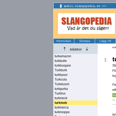
Hemsidan
Slumpa
Lägg till
tu
bläddra!
turkamazon
t
1
turkbulle
turkburgare
St
Turkburk
Fö
turkbyxor
In
Turkcola
Turkdusch
Fa
turkgurka
ef
Turklivs
Bi
turkmeck
A
turkmek
turkmerca
turkmoppe
tu