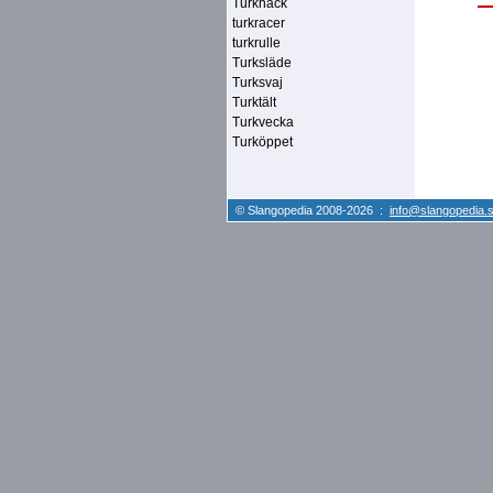
Turknack
turkracer
turkrulle
Turksläde
Turksvaj
Turktält
Turkvecka
Turköppet
© Slangopedia 2008-2026 :
info@slangopedia.