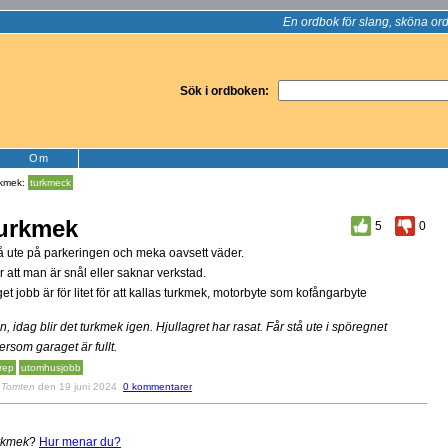
En ordbok för slang, sköna ord
Sök i ordboken:
Om
rkmek:
turkmeck
urkmek
5
0
å ute på parkeringen och meka oavsett väder.
r att man är snål eller saknar verkstad.
get jobb är för litet för att kallas turkmek, motorbyte som kofångarbyte
n, idag blir det turkmek igen. Hjullagret har rasat. Får stå ute i spöregnet
tersom garaget är fullt.
lrep
utomhusjobb
v
Tomten
den 19 juni 2024
0 kommentarer
rkmek
?
Hur menar du?