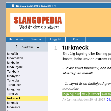
Hemsidan
Slumpa
Lägg till
Om
turkmeck
1
bläddra!
En dålig lagning eller lösning
turkaffär
turkamazon
limstift, helst utav en extremt r
turkbulle
turkburgare
- Jävlar vilket turkmeck, den 
Turkburk
silvertejp än metall!
turkbyxor
Turkcola
- Ja styret är en fasttejpad gr
Turkdusch
tomburkar.
turkgurka
Turklivs
lagning
turk
mek
turkmek
skällso
turkmeck
Av
Jannesmisk
den 20 juli 2017
0 
turkmek
turkmerca