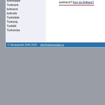
turkmoppe
turkmeck
?
Kan du förklara?
Turknack
turkracer
turkrulle
Turksläde
Turksvaj
Turktält
Turkvecka
© Slangopedia 2008-2026 :
info@slangopedia.se