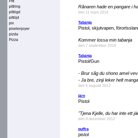
Pitt
Rånaren hade en pangare i h
pittring
pittögd
den 11 mars 2016
pittöjd
Tabanja
pix
Pistol, skjutvapen, förortsslan
pixelenjoyer
pizda
Kommer lossa min tabanja
Pizza
den 7 september 2016
Tabanja
Pistol/Gun
- Brur såg du shono amel veva
- Ja bre, zinji leker helt manga
den 6 augusti 2012
järn
Pistol
"Tjena Kjelle, du har inte ett jä
den 8 december 2012
puffra
pistol