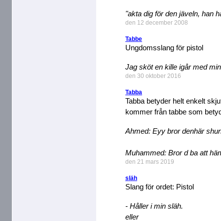
"akta dig för den jäveln, han har
den 12 december 2008
Tabbe
Ungdomsslang för pistol
Jag sköt en kille igår med mi
den 30 oktober 2016
Tabba
Tabba betyder helt enkelt skju
kommer från tabbe som betyde
Ahmed: Eyy bror denhär shun
Muhammed: Bror d ba att häm
den 21 mars 2019
släh
Slang för ordet: Pistol
- Håller i min släh.
eller