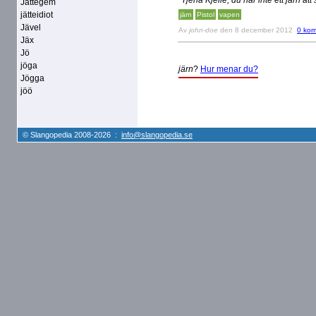
"Tjena Kjelle, du har inte ett järn att 
Jättegem
jätteidiot
järn
Pistol
vapen
Jävel
Av
john-doe
den 8 december 2012
0 kom
Jäx
Jö
jöga
järn
?
Hur menar du?
Jögga
jöö
© Slangopedia 2008-2026 :
info@slangopedia.se