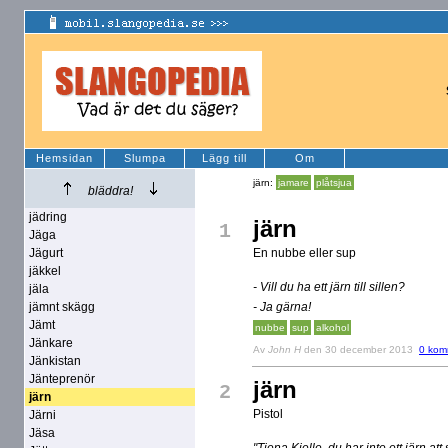
Hemsidan
Slumpa
Lägg till
Om
järn:
jamare
plåtsjua
bläddra!
jädring
järn
1
Jäga
Jägurt
En nubbe eller sup
jäkkel
- Vill du ha ett järn till sillen?
jäla
jämnt skägg
- Ja gärna!
Jämt
nubbe
sup
alkohol
Jänkare
Av
John H
den 30 december 2013
0 kom
Jänkistan
Jänteprenör
järn
2
järn
Pistol
Järni
Jäsa