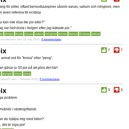
ang för piller, oftast bensodiazepiner såsom xanax, valium och rohypnol, men
n även referera till ecstasy.
u kan inte lösa lite pix eller?"
ag var helt borta i helgen efter jag käkade pix."
ler
droger
knark
xanax
valium
rohypnol
benso
benzo
Ecstasy
mdma
v
fenylaceton
den 16 maj 2020
0 kommentarer
ix
7
7
t annat ord för "krona" eller "peng".
an tjänar ju 50 pix på att göra det här!
x
pengar
krona
peng
v
pkan21
den 7 februari 2012
0 kommentarer
ix
3
3
ga problem
nvänds i västergötland)
an du hjälpa mig med bilen?
a, det är inga pix!