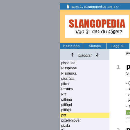
Hemsidan
Slumpa
Lägg till
pi
bläddra!
pissnitad
p
1
Pisspinne
Pissruska
Sl
pissråtta
- 
pitch
Pitshko
- 
Pitt
- 
pittring
- 
pittögd
- 
pittöjd
pe
pix
A
pixelenjoyer
pizda
p