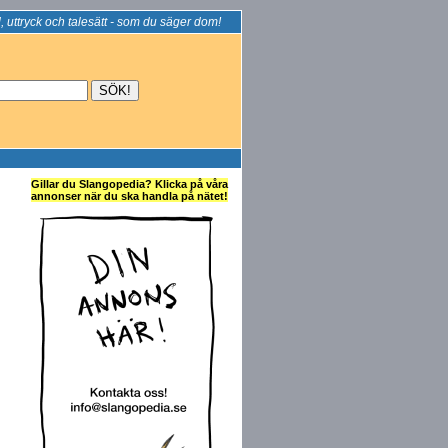
, uttryck och talesätt - som du säger dom!
Gillar du Slangopedia? Klicka på våra
annonser när du ska handla på nätet!