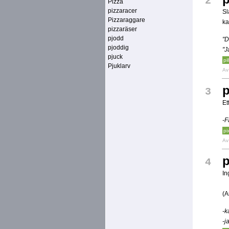
2
Pizza
pizzaracer
Sl
Pizzaraggare
ka
pizzaräser
pjodd
"D
pjoddig
"J
pjuck
pil
Pjuklarv
A
p
3
Et
-F
pi
A
p
4
In
(A
-k
-j