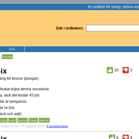
En ordbok för slang, sköna ord
Sök i ordboken:
Om
x:
Runda
ix
10
3
ang för kronor (pengar).
Önskar köpa denna snusdosa.
Ja, tack det kostar 45 pix.
Här är pengarna.
Ha´re bra.
Tack och adjö.
ngar
cash
kronor
Bagis
slantar
v
Corleone
den 25 augusti 2012
0 kommentarer
ix
6
4