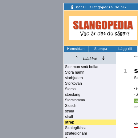
Hemsidan
Slumpa
Lägg till
st
bläddra!
Stor mun små bollar
s
1
Stora namn
storbjuden
St
Storkovan
- 
Storsa
storsläng
- 
Storstomma
v
Stosch
A
strala
strall
strap
st
Strategikissa
strategionani