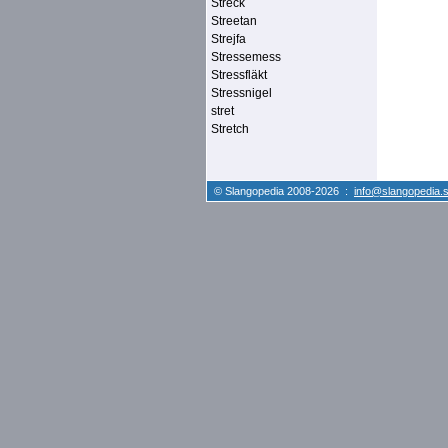
Streck
Streetan
Strejfa
Stressemess
Stressfläkt
Stressnigel
stret
Stretch
© Slangopedia 2008-2026 :
info@slangopedia.