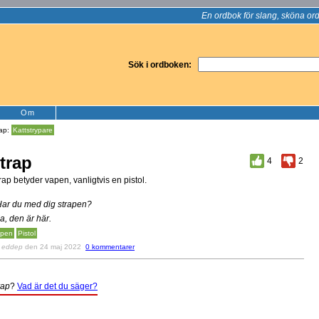
En ordbok för slang, sköna ord
Sök i ordboken:
Om
rap:
Kattstrypare
trap
4
2
rap betyder vapen, vanligtvis en pistol.
Har du med dig strapen?
Ja, den är här.
apen
Pistol
v
eddep
den 24 maj 2022
0 kommentarer
rap
?
Vad är det du säger?