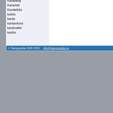
Karabäng
Karamell
Karatefylla
karbis
karda
kardanhora
kardinalfel
kardor
© Slangopedia 2008-2026 :
info@slangopedia.se