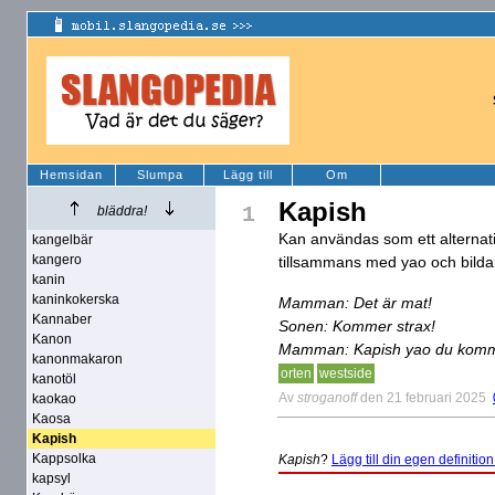
Hemsidan
Slumpa
Lägg till
Om
Kapish
1
bläddra!
Kan användas som ett alternativ
kangelbär
kangero
tillsammans med yao och bilda
kanin
kaninkokerska
Mamman: Det är mat!
Kannaber
Sonen: Kommer strax!
Kanon
Mamman: Kapish yao du komm
kanonmakaron
orten
westside
kanotöl
Av
stroganoff
den 21 februari 2025
kaokao
Kaosa
Kapish
Kappsolka
Kapish
?
Lägg till din egen definition
kapsyl