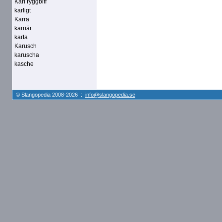
Karl ryggbiff
karligt
Karra
karriär
karta
Karusch
karuscha
kasche
© Slangopedia 2008-2026 :
info@slangopedia.se