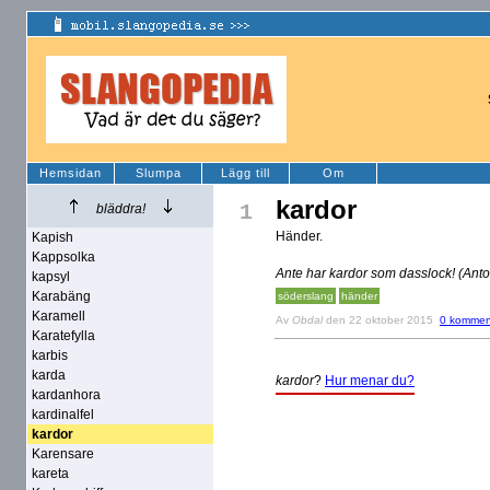
Hemsidan
Slumpa
Lägg till
Om
kardor
1
bläddra!
Händer.
Kapish
Kappsolka
Ante har kardor som dasslock! (Anto
kapsyl
Karabäng
söderslang
händer
Karamell
Av
Obdal
den 22 oktober 2015
0 kommen
Karatefylla
karbis
karda
kardor
?
Hur menar du?
kardanhora
kardinalfel
kardor
Karensare
kareta