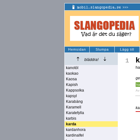
Hemsidan
Slumpa
Lägg till
k
1
bläddra!
ha
kanotöl
kaokao
ge
Kaosa
Kapish
ha
Kappsolka
A
kapsyl
Karabäng
Karamell
ka
Karatefylla
karbis
karda
kardanhora
kardinalfel