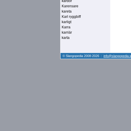
kardor
Karensare
kareta
Karl ryggbiff
karligt
Karra
karriär
karta
© Slangopedia 2008-2026 :
info@slangopedia.