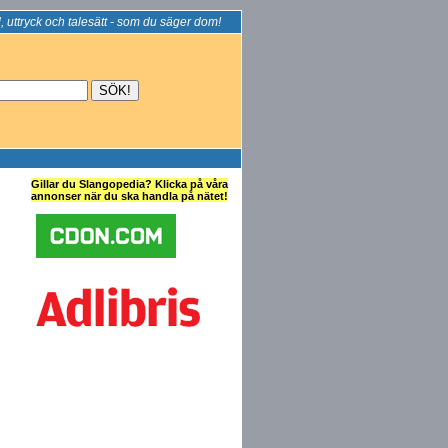
, uttryck och talesätt - som du säger dom!
Gillar du Slangopedia? Klicka på våra
annonser när du ska handla på nätet!