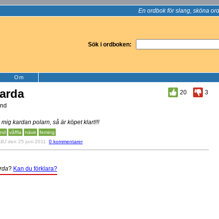
En ordbok för slang, sköna ord
Sök i ordboken:
Om
arda
20
3
nd
 mig kardan polarn, så är köpet klart!!!
nd
våffla
näve
feming
v
BJ
den 25 juni 2011
0 kommentarer
rda
?
Kan du förklara?