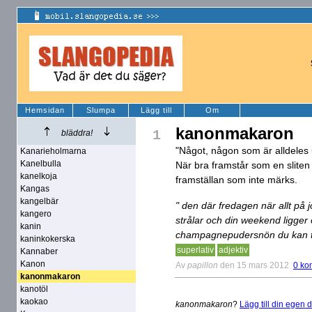
Hemsidan
Slumpa
Lägg till
Om
kanonmakaron
1
bläddra!
"Något, någon som är alldeles 
Kanarieholmarna
Kanelbulla
När bra framstår som en sliten
kanelkoja
framställan som inte märks.
Kangas
kangelbär
" den där fredagen när allt på j
kangero
strålar och din weekend ligger
kanin
champagnepudersnön du kan tä
kaninkokerska
superlativ
adjektiv
Kannaber
Kanon
Av
papillon
den 15 mars 2012
0 ko
kanonmakaron
kanotöl
kaokao
kanonmakaron
?
Lägg till din egen d