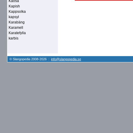
Kaosa
Kapish
Kappsolka
kapsyl
Karabäng
Karamell
Karatefylla
karbis
© Slangopedia 2008-2026 :
info@slangopedia.se