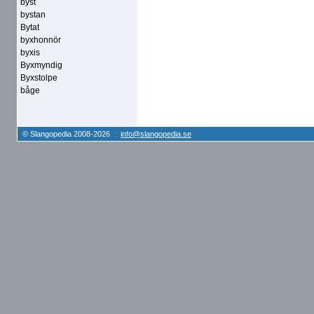
byst
bystan
Bytat
byxhonnör
byxis
Byxmyndig
Byxstolpe
båge
© Slangopedia 2008-2026 :
info@slangopedia.se