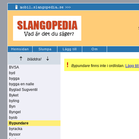
Hemsidan
Slumpa
Lägg till
Om
bläddra!
!
Bypundare
finns inte i ordlistan.
Lägg till
BVSA
byd
bygga
bygga en nalle
Byglad Sugventil
Byket
byling
Byn
Byngel
byob
Bypundare
byracka
Byssor