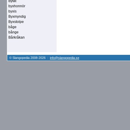
Bytat
byxhonnör
byxis
Byxmyndig
Byxstolpe
båge
bånge
Bårkråkan
© Slangopedia 2008-2026 :
info@slangopedia.se