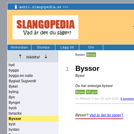
Hemsidan
Slumpa
Lägg till
Om
Byssor:
Byssa
bläddra!
byd
Byssor
1
bygga
bygga en nalle
Byxor
Byglad Sugventil
Du har smexiga byssor
Byket
byling
Byssa
ÄR gott
Byn
Av
Räkan2.0
den 20 april 2020
0 kommen
Byngel
byob
byracka
Byssor
?
Vad är det du säger?
Byssor
byst
bystan