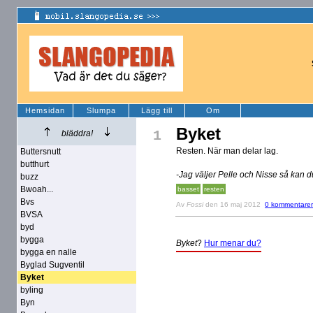
Hemsidan
Slumpa
Lägg till
Om
Byket
1
bläddra!
Resten. När man delar lag.
Buttersnutt
butthurt
-Jag väljer Pelle och Nisse så kan d
buzz
Bwoah...
basset
resten
Bvs
Av
Fossi
den 16 maj 2012
0 kommentarer
BVSA
byd
bygga
Byket
?
Hur menar du?
bygga en nalle
Byglad Sugventil
Byket
byling
Byn