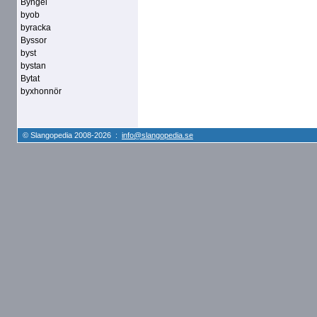
Byngel
byob
byracka
Byssor
byst
bystan
Bytat
byxhonnör
© Slangopedia 2008-2026 :
info@slangopedia.se