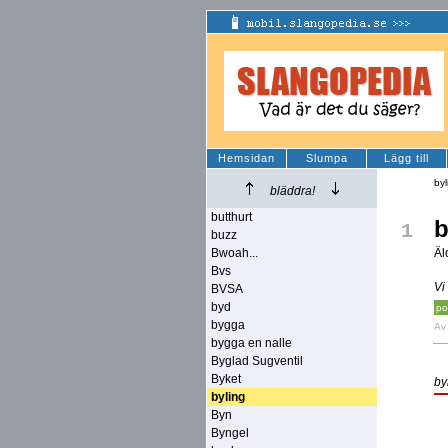
Hemsidan
Slumpa
Lägg till
by
bläddra!
butthurt
b
1
buzz
Bwoah...
Äl
Bvs
Vi
BVSA
byd
po
bygga
A
bygga en nalle
Byglad Sugventil
Byket
by
byling
Byn
Byngel