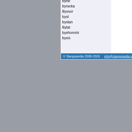
byob
byracka
Byssor
byst
bystan
Bytat
byxhonnör
byxis
© Slangopedia 2008-2026 :
info@slangopedia.