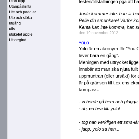
Utan flipp
festen/tillställningen pga att
Utanpåskrifta
Ute och paddlar
Jonte kommer inte, han är 
Ute och stöka
Pelle din smunkare! Varför kom
utgång
Kenta kan inte komma, han s
utis
den 19 november 2012
utsketet äpple
Utsneglad
YOLO
Yolo är en akronym för "You O
lever bara en gång".
Meningen med uttrycket ligge
innebär att man ska njuta full
uppmuntran (eller ursäkt) för
är på gränsen till t.ex ens ek
kompass.
- vi borde gå hem och plugga, 
- äh, en bira till. yolo!
- tog han verkligen ett sms-lån
- japp, yolo sa han...