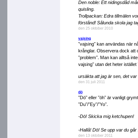
Den noble: Ett nidingsdåd månn
quisling.
Trollpackan: Edra tillmälen vo
förstånd! Sålunda skola jag taga
den 25 oktober 2010
vajsing
"vajsing" kan användas när någo
krånglar. Observera dock att or
"problem". Man kan alltså int
vajsing" utan det heter iställe
ursäkta att jag är sen, det va
den 31 juli 2011
dö
"Dö" eller "öh" är vanligt grym
"Du"/"Ey"/"Yo".
-Dö! Skicka mig ketchupen!
-Hallå! Dö! Se upp var du går 
den 13 oktober 2011