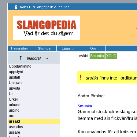
Hemsidan
Slumpa
Lägg till
Om
ursäkt:
Smunka
YOLO
bläddra!
Uppdankning
uppstyrd
!
upställ
ursäkt
finns inte i ordlista
Uptown
upvota
Ur
Andra förslag:
Urkel
urkund
Smunka
urping
Gammal stockholmsslang som
urra
hemma med sin flickvän/fru istä
ursäkt
uscados
Kan användas för att kritisera
ussare