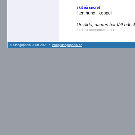
skit på snöret
liten hund i koppel
Ursäkta, damen har fått nåt sk
den 13 november 2011
© Slangopedia 2008-2026 :
info@slangopedia.se