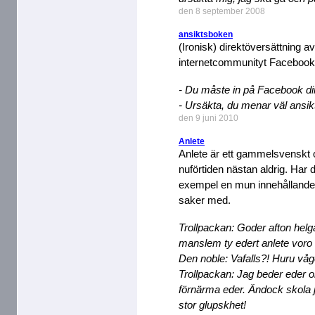
den 8 september 2008
ansiktsboken
(Ironisk) direktöversättning a
internetcommunityt Facebook
- Du måste in på Facebook di
- Ursäkta, du menar väl ansi
den 9 juni 2010
Anlete
Anlete är ett gammelsvenskt o
nuförtiden nästan aldrig. Har d
exempel en mun innehållande 
saker med.
Trollpackan: Goder afton helga
manslem ty edert anlete voro 
Den noble: Vafalls?! Huru våg
Trollpackan: Jag beder eder o
förnärma eder. Ändock skola 
stor glupskhet!