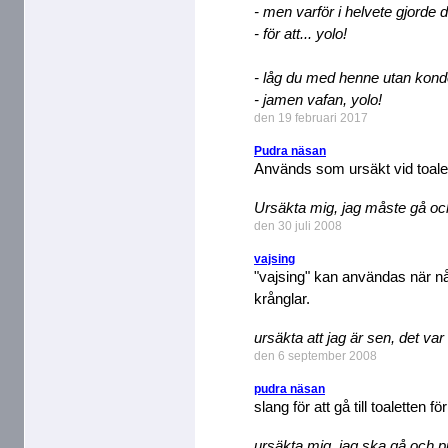
- men varför i helvete gjorde 
- för att... yolo!
- låg du med henne utan kon
- jamen vafan, yolo!
den 19 februari 2017
Pudra näsan
Används som ursäkt vid toale
Ursäkta mig, jag måste gå oc
den 30 juli 2008
vajsing
"vajsing" kan användas när någo
krånglar.
ursäkta att jag är sen, det va
den 6 september 2008
pudra näsan
slang för att gå till toaletten f
ursäkta mig, jag ska gå och 