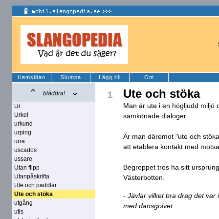
Hemsidan
Slumpa
Lägg till
Om
Ute och stöka
1
bläddra!
Man är ute i en högljudd miljö
Ur
Urkel
samkönade dialoger.
urkund
urping
Är man däremot "ute och stökar
urra
att etablera kontakt med motsa
uscados
ussare
Begreppet tros ha sitt ursprun
Utan flipp
Utanpåskrifta
Västerbotten.
Ute och paddlar
Ute och stöka
- Jävlar vilket bra drag det var
utgång
med dansgolvet
utis