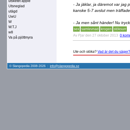
utsketet äpple
- Ja jäklar, ja däremot var jag
Utsneglad
kanske 5-7 avslut men träffade
utägd
UwU
W
- Ja men sånt händer! Nu tryc
W.T.J
sex
samlevnad
krogen
stöksurr
w8
Av
Pjar
den 27 oktober 2013
0 kom
Va på pjöttmyra
Ute och stöka
?
Vad är det du säger
© Slangopedia 2008-2026 :
info@slangopedia.se