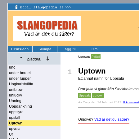
Hemsidan
Slumpa
Lägg till
Om
Uptown:
Pirilari
bläddra!
unc
Uptown
1
under bordet
under luppen
Ett annat namn för Uppsala
Ungkarlstvätta
Bror jalla vi gittar från Stockholm m
unibrow
unlucky
Uppsala
uptown
Unning
Av
Yucy
den 24 februari 2017
0 komment
Uppdankning
uppstyrd
upställ
Uptown
?
Vad är det du säger?
Uptown
upvota
Ur