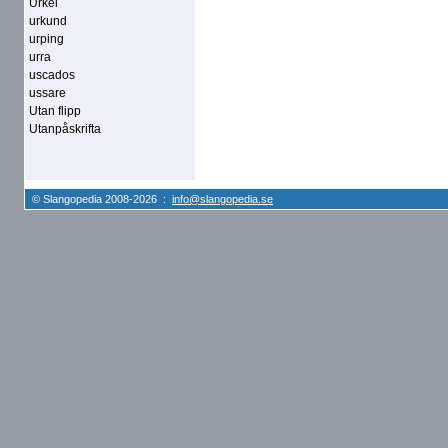
Urkel
urkund
urping
urra
uscados
ussare
Utan flipp
Utanpåskrifta
© Slangopedia 2008-2026 :
info@slangopedia.se