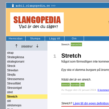
Hemsidan
Slumpa
Lägg till
Om
Stretch:
karuscha
bläddra!
strap
Stretch
1
Strategikissa
strategionani
Något som förmodligen inte kommer
Streck
Eyy ska vi damma burgare på bram
Streetan
Strejfa
Stressemess
Näää det är en stretch.
Stressfläkt
stretch
kanske
nej
Stressnigel
Av
Hugge
den 22 januari 2024
0 kommen
stret
Stretch
stri
Stretch
?
Lägg till din egen definition
stridsmops