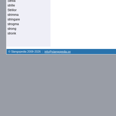
Strilla
strille
Strillor
strimma
stringare
strogma
strong
stronk
© Slangopedia 2008-2026 :
info@slangopedia.se