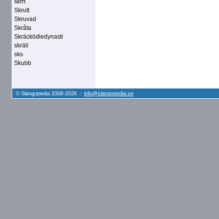
skrrt
Skrutt
Skruvad
Skråta
Skräcködledynasti
skräll
sks
Skubb
© Slangopedia 2008-2026 :
info@slangopedia.se