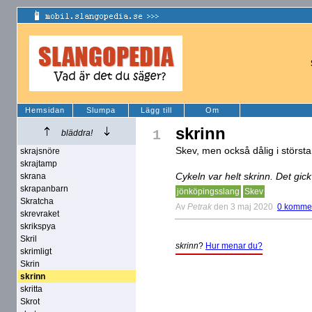
Hemsidan
Slumpa
Lägg till
Om
skrinn
1
bläddra!
Skev, men också dålig i störst
skrajsnöre
skrajtamp
Cykeln var helt skrinn. Det gick
skrana
skrapanbarn
jönköpingsslang
Skev
Skratcha
Av
Petrak
den 3 maj 2020
0 komme
skrevraket
skrikspya
Skril
skrinn
?
Hur menar du?
skrimligt
Skrin
skrinn
skritta
Skrot