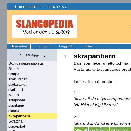
Hemsidan
Slumpa
Lägg till
Om
skrapanbarn
1
bläddra!
Barn som leker ghetto och hän
Skolius depressionius
Skonke
Västerås. Oftast används ordet 
skorpa
skott i råttan
Leker att de äger stan.
skotta taket
skottland
1:
Skrack
"lovar att du e typ skrapanbarn
skrajsnöre
"HAHAH aldrig i livet wtf"
skrajtamp
skrana
skrapanbarn
2:
Skratcha
"skärp dig, du vill inte bli som
skrevraket
västerås
västeråsare
skrapanbarn