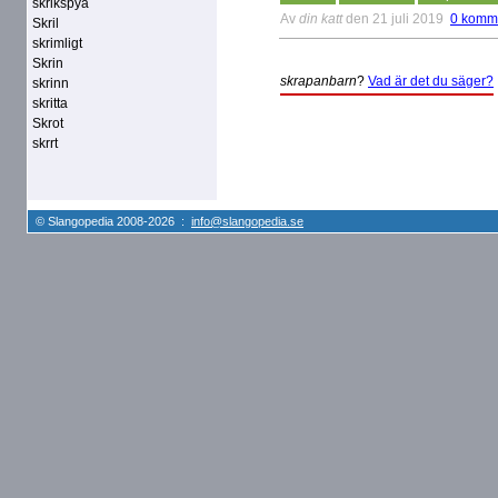
skrikspya
Av
din katt
den 21 juli 2019
0 komm
Skril
skrimligt
Skrin
skrapanbarn
?
Vad är det du säger?
skrinn
skritta
Skrot
skrrt
© Slangopedia 2008-2026 :
info@slangopedia.se