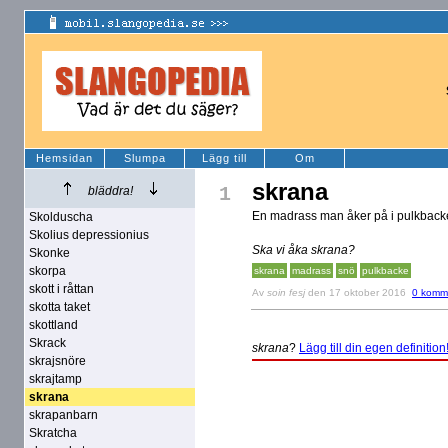
Hemsidan
Slumpa
Lägg till
Om
skrana
1
bläddra!
En madrass man åker på i pulkbac
Skolduscha
Skolius depressionius
Ska vi åka skrana?
Skonke
skorpa
skrana
madrass
snö
pulkbacke
skott i råttan
Av
soin fesj
den 17 oktober 2016
0 komm
skotta taket
skottland
Skrack
skrana
?
Lägg till din egen definition
skrajsnöre
skrajtamp
skrana
skrapanbarn
Skratcha