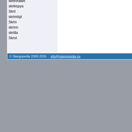
skrevraket
skrikspya
Skril
skrimligt
Skrin
skrinn
skritta
Skrot
© Slangopedia 2008-2026 :
info@slangopedia.se