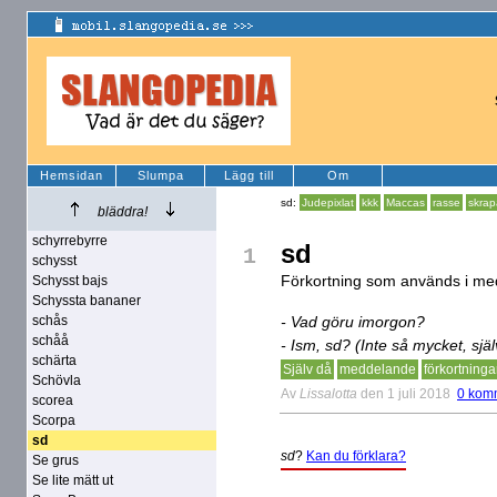
Hemsidan
Slumpa
Lägg till
Om
sd:
Judepixlat
kkk
Maccas
rasse
skra
bläddra!
schyrrebyrre
sd
1
schysst
Förkortning som används i med
Schysst bajs
Schyssta bananer
schås
- Vad göru imorgon?
schåå
- Ism, sd? (Inte så mycket, sjä
schärta
Själv då
meddelande
förkortninga
Schövla
Av
Lissalotta
den 1 juli 2018
0 kom
scorea
Scorpa
sd
sd
?
Kan du förklara?
Se grus
Se lite mätt ut