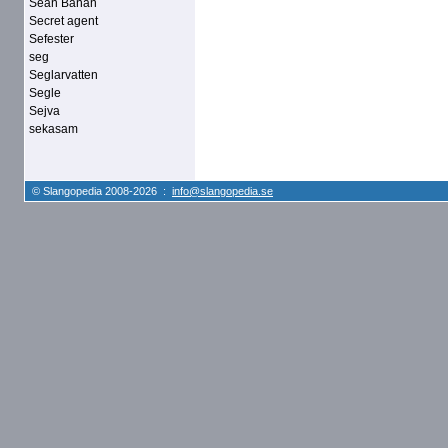
Sean Banan
Secret agent
Sefester
seg
Seglarvatten
Segle
Sejva
sekasam
© Slangopedia 2008-2026 :
info@slangopedia.se