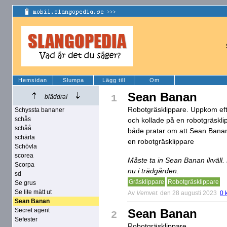
Hemsidan
Slumpa
Lägg till
Om
Sean Banan
1
bläddra!
Robotgräsklippare. Uppkom efte
Schyssta bananer
schås
och kollade på en robotgräsklip
schåå
både pratar om att Sean Banan
schärta
en robotgräsklippare
Schövla
scorea
Måste ta in Sean Banan ikväll. 
Scorpa
nu i trädgården.
sd
Gräsklippare
Robotgräsklippare
Se grus
Se lite mätt ut
Av
Vemvet.
den 28 augusti 2023
0 
Sean Banan
Secret agent
Sean Banan
2
Sefester
Robotgräsklippare