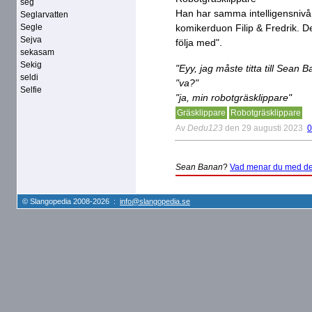
seg
Han har samma intelligensnivå
Seglarvatten
Segle
komikerduon Filip & Fredrik. D
Sejva
följa med".
sekasam
Sekig
"Eyy, jag måste titta till Sean 
seldi
"va?"
Selfie
"ja, min robotgräsklippare"
Gräsklippare
Robotgräsklippare
Av
Dedu123
den 29 augusti 2023
0
Sean Banan
?
Vad menar du med de
© Slangopedia 2008-2026 :
info@slangopedia.se