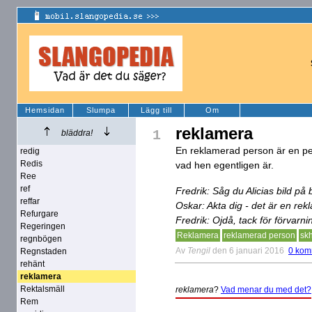
Hemsidan
Slumpa
Lägg till
Om
reklamera
1
bläddra!
En reklamerad person är en pe
redig
Redis
vad hen egentligen är.
Ree
ref
Fredrik: Såg du Alicias bild p
reffar
Oskar: Akta dig - det är en re
Refurgare
Fredrik: Ojdå, tack för förvarni
Regeringen
Reklamera
reklamerad person
sk
regnbögen
Av
Tengil
den 6 januari 2016
0 kom
Regnstaden
rehänt
reklamera
Rektalsmäll
reklamera
?
Vad menar du med det?
Rem