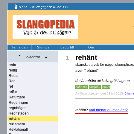
Hemsidan
Slumpa
Lägg till
Om
rehänt
1
bläddra!
skånskt uttryck för något okomplicera
reda
redig
även "rehänd".
Redis
det är rehänt att koka gröt i ugnen
Ree
ref
skånska
talspråk
enkel
reffar
Av
Sven Jönsson
den 23 juli 2015
0 kom
Refurgare
Regeringen
regnbögen
rehänt
?
Vad menar du med det?
Regnstaden
rehänt
reklamera
Rektalsmäll