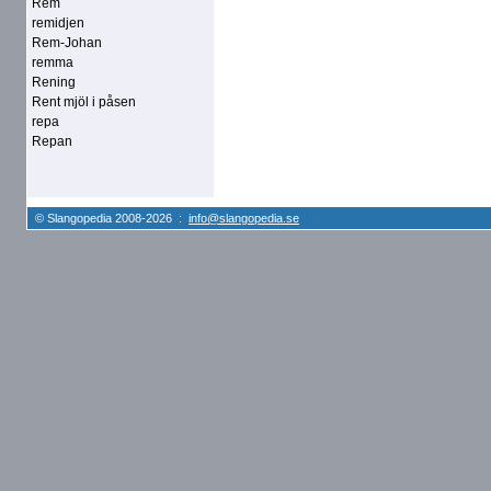
Rem
remidjen
Rem-Johan
remma
Rening
Rent mjöl i påsen
repa
Repan
© Slangopedia 2008-2026 :
info@slangopedia.se