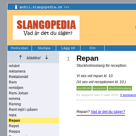
Hemsidan
Slumpa
Lägg till
Om
Repan
1
bläddra!
Stockholmsslang för reception.
rehänt
reklamera
Vi ses vid repan kl. 10.
Rektalsmäll
(Vi ses vid receptionen kl. 10.)
Rem
remidjen
stockholm
reception
stockholmsslang
Rem-Johan
Av
Jeppe10
den 2 mars 2020
0 komment
remma
Rening
Rent mjöl i påsen
Repan
?
Vad är det du säger?
repa
Repan
Repet
Reppa