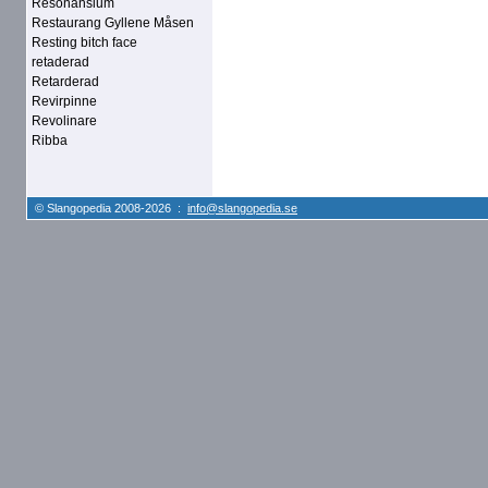
Resonansium
Restaurang Gyllene Måsen
Resting bitch face
retaderad
Retarderad
Revirpinne
Revolinare
Ribba
© Slangopedia 2008-2026 :
info@slangopedia.se