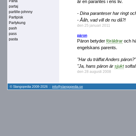
Parta
är en parantes i ens liv.
partaj
partille-johnny
- Dina paranteser har ringt och
Partipisk
- Ååh, vad vill de nu då?!
Partykung
den 25 januari 2011
pash
pass
päron
pasta
Päron betyder
föräldrar
och hä
engelskans parents.
"Har du träffat Anders päron?"
"Ja, hans päron är
sjukt
softa!
den 28 augusti 2008
© Slangopedia 2008-2026 :
info@slangopedia.se