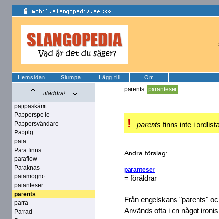
Hemsidan
Slumpa
Lägg till
Om
parents:
paranteser
bläddra!
pappaskämt
Papperspelle
!
Pappersvändare
parents
finns inte i ordlist
Pappig
para
Para finns
Andra förslag:
paraflow
Paraknas
paranteser
paramogno
= föräldrar
paranteser
parents
Från engelskans "parents" oc
parra
Används ofta i en något ironis
Parrad