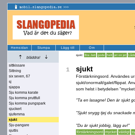
Hemsidan
Slumpa
Lägg till
Om
sjukt:
Bra Jatt
gode
helt
jet on jet
Låde
bläddra!
sittkissare
sjukt
1
Sittning
Förstärkningsord. Användes urs
six seven, 67
sj
sjukt/onormalt/galet/flippat. An
sjappa
som helst i betydelsen "mycket,
Sju komma karate
Sju komma pruttfull
"Ta en lasagne! Den är sjukt g
Sju komma pungspark
sjuckert
"Sjukt snygg tjej du snackade 
sjufemma
sjukt
Sju-pangare
"Du är sjukt jobbig, lägg av!"
sjuttis
förstärkningsord
mycket
väldigt
s