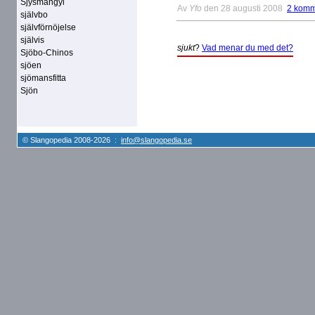
Sjysmangyl
Av
Yfo
den 28 augusti 2008
2 komm
självbo
självförnöjelse
självis
sjukt
?
Vad menar du med det?
Sjöbo-Chinos
sjöen
sjömansfitta
Sjön
© Slangopedia 2008-2026 :
info@slangopedia.se