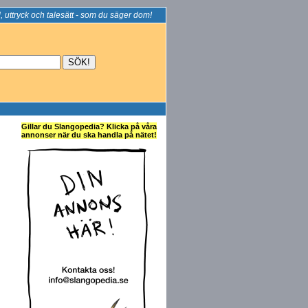
, uttryck och talesätt - som du säger dom!
Gillar du Slangopedia? Klicka på våra
annonser när du ska handla på nätet!