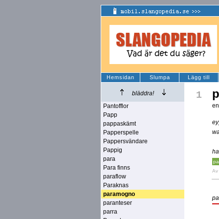
Hemsidan
Slumpa
Lägg till
1
bläddra!
en
Pantofflor
Papp
ey
pappaskämt
wa
Papperspelle
Pappersvändare
Pappig
ha
para
pa
Para finns
A
paraflow
Paraknas
paramogno
pa
paranteser
parra