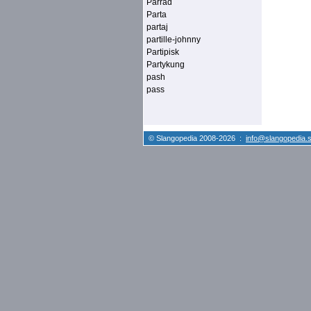
Parrad
Parta
partaj
partille-johnny
Partipisk
Partykung
pash
pass
© Slangopedia 2008-2026 :
info@slangopedia.