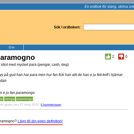
En ordbok för slang, sköna ord
Sök i ordboken:
Om
paramogno
2
0
 idiot med mycket para (pengar, cash, deg)
yy på gud han har para men hur fan fick han allt de han e ju fett keff i hjärnar
llah
n e ju fan paramongo
ra
mongo
paramongo
v
fin grabb
den 27 mars 2020
0 kommentarer
ramogno
?
Lägg till din egen definition!