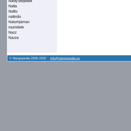
Nasty pepptalk
Natta
Nattis
nattmås
Naturhjärnan
nazisläde
Nazz
Nazza
© Slangopedia 2008-2026 :
info@slangopedia.se