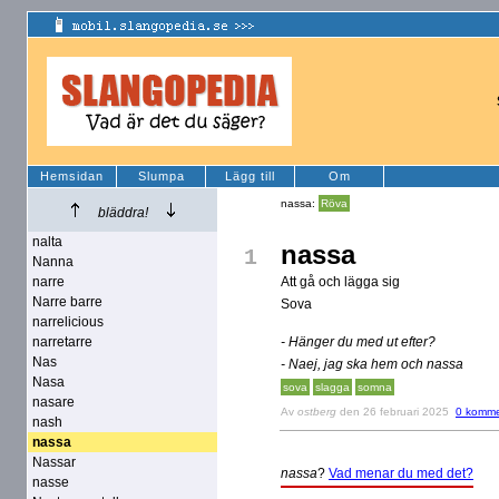
Hemsidan
Slumpa
Lägg till
Om
nassa:
Röva
bläddra!
nalta
nassa
1
Nanna
narre
Att gå och lägga sig
Narre barre
Sova
narrelicious
narretarre
- Hänger du med ut efter?
Nas
- Naej, jag ska hem och nassa
Nasa
sova
slagga
somna
nasare
Av
ostberg
den 26 februari 2025
0 komme
nash
nassa
Nassar
nassa
?
Vad menar du med det?
nasse