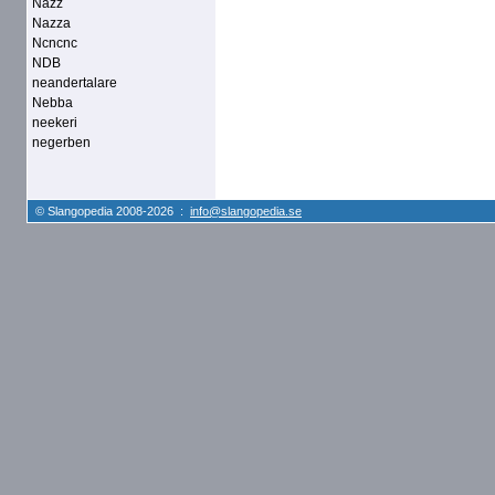
Nazz
Nazza
Ncncnc
NDB
neandertalare
Nebba
neekeri
negerben
© Slangopedia 2008-2026 :
info@slangopedia.se