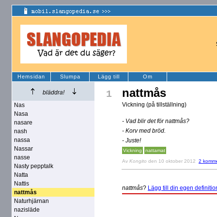
Hemsidan
Slumpa
Lägg till
Om
nattmås
1
bläddra!
Vickning (på tillställning)
Nas
Nasa
- Vad blir det för nattmås?
nasare
- Korv med bröd.
nash
nassa
- Juste!
Nassar
Vickning
nattamat
nasse
Av
Kongito
den 10 oktober 2012
2 komme
Nasty pepptalk
Natta
Nattis
nattmås
?
Lägg till din egen definitio
nattmås
Naturhjärnan
nazisläde