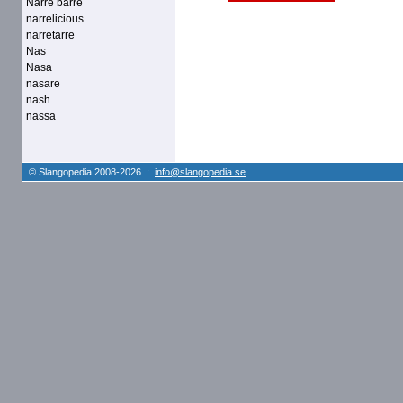
Narre barre
narrelicious
narretarre
Nas
Nasa
nasare
nash
nassa
© Slangopedia 2008-2026 :
info@slangopedia.se