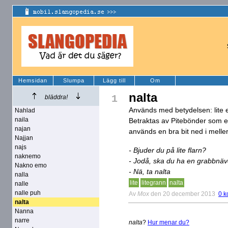
Hemsidan
Slumpa
Lägg till
Om
nalta
1
bläddra!
Används med betydelsen: lite el
Nahlad
naila
Betraktas av Pitebönder som et
najan
används en bra bit ned i melle
Najjan
najs
- Bjuder du på lite flarn?
naknemo
- Jodå, ska du ha en grabbnä
Nakno emo
- Nä, ta nalta
nalla
lite
litegrann
nalta
nalle
nalle puh
Av
Mox
den 20 december 2013
0 k
nalta
Nanna
narre
nalta
?
Hur menar du?