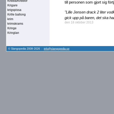
Kribba/Kribbor
till personen som gjort sig fört
Krigare
krigspissa
"Lille Jensen drack 2 liter v
Krille ballong
gick upp på baren, det ska han
krim
den 18 oktober 2013
krimskrams
Kringe
Kringlan
© Slangopedia 2008-2026 :
info@slangopedia.se