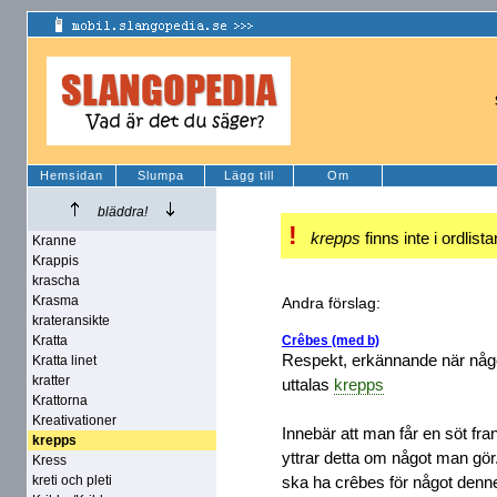
Hemsidan
Slumpa
Lägg till
Om
bläddra!
!
krepps
finns inte i ordlist
Kranne
Krappis
krascha
Krasma
Andra förslag:
krateransikte
Kratta
Crêbes (med b)
Respekt, erkännande när någo
Kratta linet
kratter
uttalas
krepps
Krattorna
Kreativationer
Innebär att man får en söt fr
krepps
yttrar detta om något man gö
Kress
kreti och pleti
ska ha crêbes för något denn