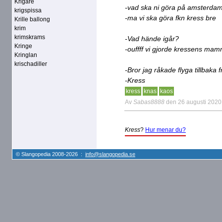
Krigare
-vad ska ni göra på amsterd
krigspissa
-ma vi ska göra fkn kress bre
Krille ballong
krim
krimskrams
-Vad hände igår?
Kringe
-ouffff vi gjorde kressens m
Kringlan
krischadiller
-Bror jag råkade flyga tillbaka
-Kress
kress
knas
kaos
Av
Sabas8888
den 26 augusti 2020
Kress
?
Hur menar du?
© Slangopedia 2008-2026 :
info@slangopedia.se