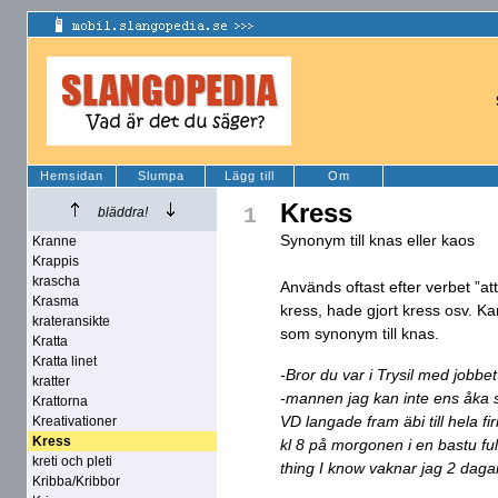
Hemsidan
Slumpa
Lägg till
Om
Kress
1
bläddra!
Synonym till knas eller kaos
Kranne
Krappis
krascha
Används oftast efter verbet ”at
Krasma
kress, hade gjort kress osv. K
krateransikte
som synonym till knas.
Kratta
Kratta linet
-Bror du var i Trysil med jobbe
kratter
-mannen jag kan inte ens åka 
Krattorna
VD langade fram äbi till hela f
Kreativationer
Kress
kl 8 på morgonen i en bastu fu
kreti och pleti
thing I know vaknar jag 2 dag
Kribba/Kribbor