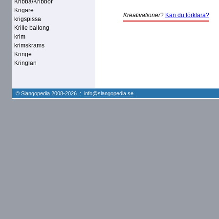
Kribba/Kribbor
Krigare
Kreativationer
?
Kan du förklara?
krigspissa
Krille ballong
krim
krimskrams
Kringe
Kringlan
© Slangopedia 2008-2026 :
info@slangopedia.se