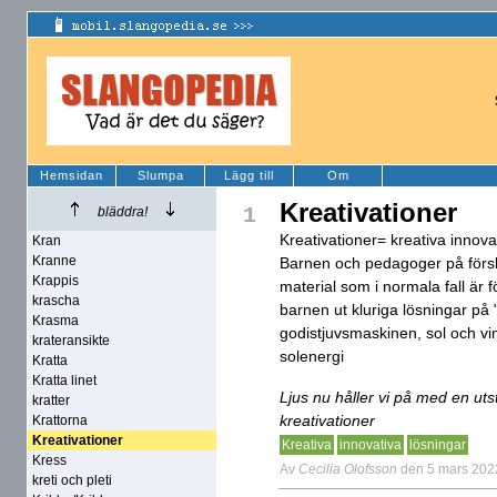
Hemsidan
Slumpa
Lägg till
Om
Kreativationer
1
bläddra!
Kreativationer= kreativa innova
Kran
Kranne
Barnen och pedagoger på försk
Krappis
material som i normala fall är f
krascha
barnen ut kluriga lösningar på
Krasma
godistjuvsmaskinen, sol och v
krateransikte
solenergi
Kratta
Kratta linet
Ljus nu håller vi på med en uts
kratter
kreativationer
Krattorna
Kreativationer
Kreativa
innovativa
lösningar
Kress
Av
Cecilia Olofsson
den 5 mars 202
kreti och pleti