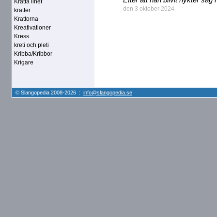
Kratta linet
den 3 oktober 2024
kratter
Krattorna
Kreativationer
Kress
kreti och pleti
Kribba/Kribbor
Krigare
© Slangopedia 2008-2026 :
info@slangopedia.se