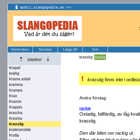
Hemsidan
Slumpa
Lägg till
Om
krasslig:
rackig
bläddra!
Krajad
krallig
!
Krama asfalt
krasslig
finns inte i ordlis
kramma
Krampa
Kran
Andra förslag:
Kranne
Krappis
rackig
krascha
Ostadig, fallfärdig, av låg kva
Krasma
krasslig.
krasslig
krateransikte
Den där bilen ser rackig ut.
Kratta
Efter att han blivit nykter såg