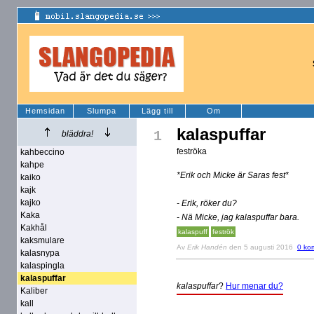
Hemsidan
Slumpa
Lägg till
Om
kalaspuffar
1
bläddra!
feströka
kahbeccino
kahpe
*Erik och Micke är Saras fest*
kaiko
kajk
kajko
- Erik, röker du?
Kaka
- Nä Micke, jag kalaspuffar bara.
Kakhål
kalaspuff
feströk
kaksmulare
Av
Erik Handén
den 5 augusti 2016
0 ko
kalasnypa
kalaspingla
kalaspuffar
kalaspuffar
?
Hur menar du?
Kaliber
kall