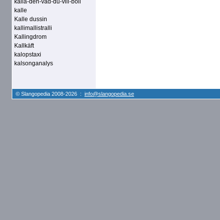
kalla-den-vad-du-vill-boll
kalle
Kalle dussin
kallimallistralli
Kallingdrom
Kallkäft
kalopstaxi
kalsonganalys
© Slangopedia 2008-2026 :
info@slangopedia.se