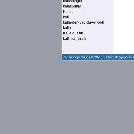
kalaspingla
kalaspuffar
Kaliber
kall
kalla-den-vad-du-vill-boll
kalle
Kalle dussin
kallimallistralli
© Slangopedia 2008-2026 :
info@slangopedia.