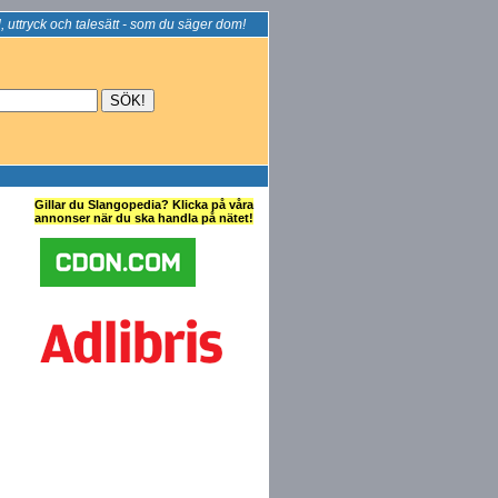
, uttryck och talesätt - som du säger dom!
Gillar du Slangopedia? Klicka på våra
annonser när du ska handla på nätet!