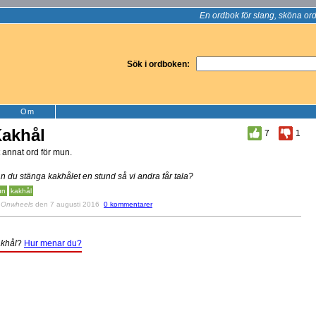
En ordbok för slang, sköna ord
Sök i ordboken:
Om
akhål
7
1
t annat ord för mun.
n du stänga kakhålet en stund så vi andra får tala?
un
kakhål
v
Onwheels
den 7 augusti 2016
0 kommentarer
khål
?
Hur menar du?