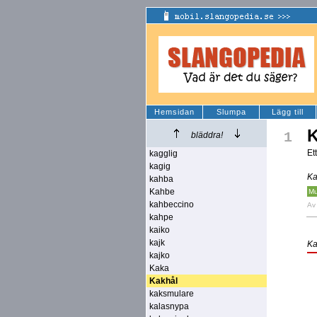
Hemsidan
Slumpa
Lägg till
K
1
bläddra!
Et
kagglig
kagig
Ka
kahba
Kahbe
M
kahbeccino
A
kahpe
kaiko
kajk
Ka
kajko
Kaka
Kakhål
kaksmulare
kalasnypa