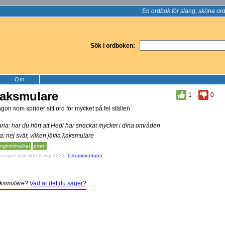
En ordbok för slang, sköna ord
Sök i ordboken:
Om
aksmulare
1
0
gon som sprider sitt ord för mycket på fel ställen
ria: har du hört att Hedi har snackat mycket i dina områden
a: nej svär, vilken jävla kaksmulare
ngkriminalitet
orten
v
casper tysk
den 2 maj 2023
0 kommentarer
ksmulare
?
Vad är det du säger?