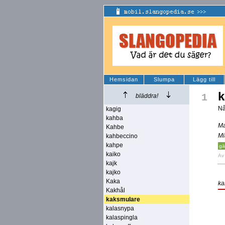
Hemsidan
Slumpa
Lägg till
k
1
bläddra!
Nå
kagig
kahba
Ma
Kahbe
Mi
kahbeccino
kahpe
gä
kaiko
A
kajk
kajko
Kaka
ka
Kakhål
kaksmulare
kalasnypa
kalaspingla