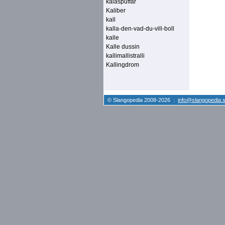
kalaspuffar
Kaliber
kall
kalla-den-vad-du-vill-boll
kalle
Kalle dussin
kallimallistralli
Kallingdrom
© Slangopedia 2008-2026 :
info@slangopedia.