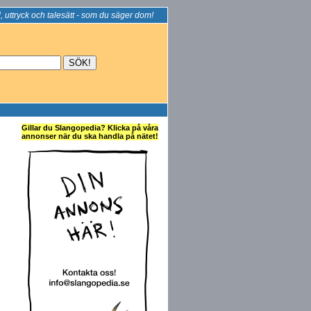
, uttryck och talesätt - som du säger dom!
Gillar du Slangopedia? Klicka på våra
annonser när du ska handla på nätet!