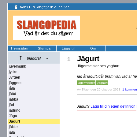
Hemsidan
Slumpa
Lägg till
Om
Jägurt
1
bläddra!
Jägermeister och yoghurt
juvelmunk
jycke
jag åt jägurt igår bram yäni jag är he
Jyrgen
jåggens
jägermeister
yoghurt
jåla
Av
Bictor
den 25 oktober 2023
1 komment
jååå
jäbba
jäd
Jägurt
?
Lägg till din egen definition!
jädring
Jäga
Jägurt
jäkkel
jäla