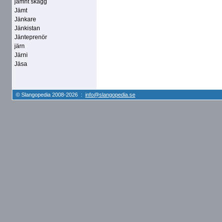
jämnt skägg
Jämt
Jänkare
Jänkistan
Jänteprenör
järn
Järni
Jäsa
© Slangopedia 2008-2026 :
info@slangopedia.se