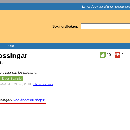
En ordbok för slang, sköna ord
Sök i ordboken:
Om
ossingar
10
2
tter
g fryser om fossingarna!
fötter
barnsligt
v
Malle
den 26 maj 2013
0 kommentarer
ssingar
?
Vad är det du säger?