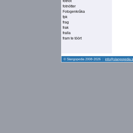
fotnöt
fotnötter
Fotogenkråka
fpk
frag
frak
fralla
fram te töört
© Slangopedia 2008-2026 :
info@slangopedia.