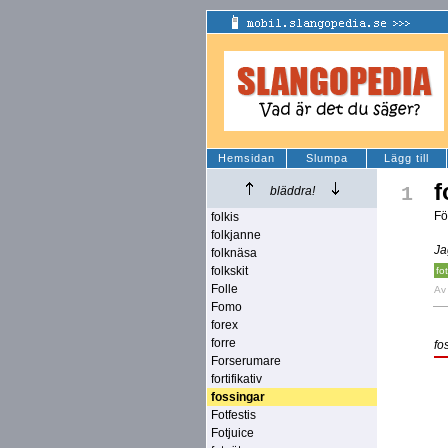
Hemsidan
Slumpa
Lägg till
f
1
bläddra!
Fö
folkis
folkjanne
Ja
folknäsa
folkskit
fot
Folle
A
Fomo
forex
forre
fo
Forserumare
fortifikativ
fossingar
Fotfestis
Fotjuice