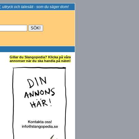
, uttryck och talesätt - som du säger dom!
Gillar du Slangopedia? Klicka på våra
annonser när du ska handla på nätet!