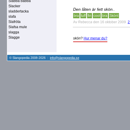
Slabba babba
Slacker
Den låten är fett skön..
sladdertacka
bra
tuff
fin
cool
bra
Skönt
slafa
Slafröta
Av
Rebecca
den 16 oktober 2009
2
Slafsa mule
slagga
Slagge
skön
?
Hur menar du?
© Slangopedia 2008-2026 :
info@slangopedia.se