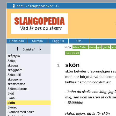
Hemsidan
Slumpa
Lägg till
Om
skön:
Allan Ballan
cham
gitt
grabb
jets
bläddra!
tung makrill
skåpfylla
Skägg
skön
1
skägga
skäggbarn
skön betyder ursprungligen i 
Skäggbiff
men har börjat användas som 
skäggorre
kul/bra/häftig/fin/cool/tuff etc.
skämsremsa
Skärmarbronx
- haha du skulle sett idag, jag 
Skät
mig, sen kom läraren ut och sa
Skää
- Sköööön!
skön
Sköret
Slaback med halka
Haha, tjejen, du är för skön.