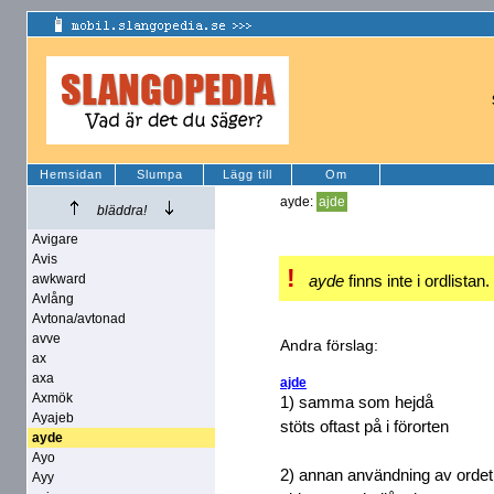
Hemsidan
Slumpa
Lägg till
Om
ayde:
ajde
bläddra!
Avigare
Avis
!
awkward
ayde
finns inte i ordlistan.
Avlång
Avtona/avtonad
avve
Andra förslag:
ax
axa
ajde
Axmök
1) samma som hejdå
Ayajeb
stöts oftast på i förorten
ayde
Ayo
2) annan användning av ordet
Ayy