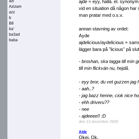
azi
ajde = eyy, hallå. el. synonym
Azizam
vid en situation då någon har
azz
man pratar med o.s.v.
b
B8
annan stavning av ordet:
ba'
ba3ad
Ayde
baba
ajdelicious/aydelicious = s
lägger bara på "licious" på slut
- broshan, ska tagga till min 
till min flickvän nu, hejdå.
- eyy bror, du vet guzzen jag 
- aah..?
- jag bazz henne, ciok nice ho
- ehh driveru??
- nee
- ajdeeee!! :D
den 13 december 2009
Ajde
Okej, Ok.