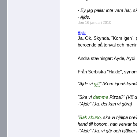
- Ey jag pallar inte vara här, sk
- Ajde.
den 16 januari 2010
Ajde
Ja, Ok, Skynda, "Kom igen",
beroende på tonval och men
Andra stavningar: Ayde, Aydi
Från Serbiska "Hajde", syno
"Ajde vi
gitt
" (Kom igen/skynda
"Ska vi
damma
Pizza?" (Vill d
-"Ajde" (Ja, det kan vi göra)
"
Bak
shuno
, ska vi hjälpa bre
hand till honom, han verkar b
-"Ajde" (Ja, vi går och hjälpe