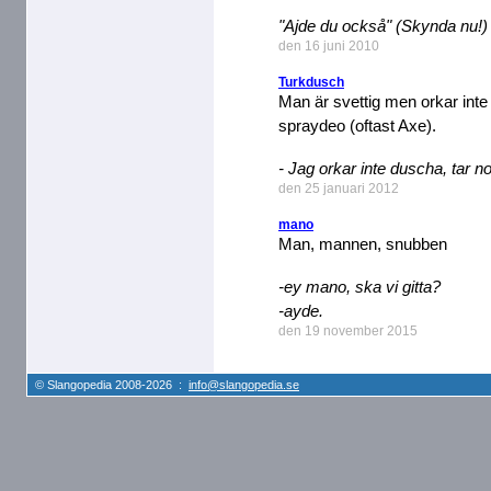
"Ajde du också" (Skynda nu!)
den 16 juni 2010
Turkdusch
Man är svettig men orkar int
spraydeo (oftast Axe).
- Jag orkar inte duscha, tar no
den 25 januari 2012
mano
Man, mannen, snubben
-ey mano, ska vi gitta?
-ayde.
den 19 november 2015
© Slangopedia 2008-2026 :
info@slangopedia.se